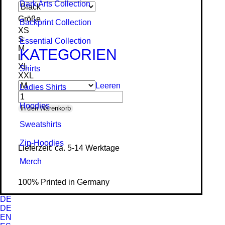
Dark Arts Collection
Größe
Backprint Collection
XS
S
Essential Collection
M
KATEGORIEN
L
XL
Shirts
XXL
Leeren
Ladies Shirts
Hoodies
Puss
In den Warenkorb
in
Sweat­shirts
Boots
Zip-Hoodies
Lieferzeit: ca. 5-14 Werktage
-
Merch
Ladies
Organic
100% Printed in Germany
Shirt
DE
Menge
DE
EN