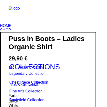
HOME
SHOP
Puss in Boots – Ladies
Organic Shirt
29,90
€
COLLECTIONS
zzgl. Versandkosten
Legendary Collection
Chest Piece Collection
Infos & Größentabelle
Fine Arts Collection
Farbe
Battlefield Collection
Black
White