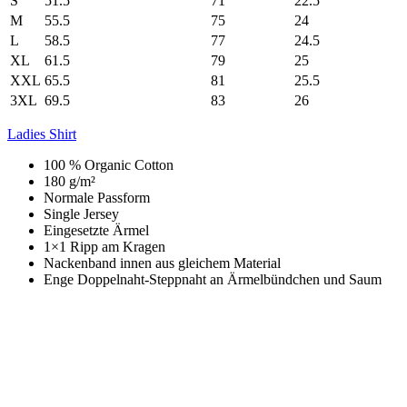
S
51.5
71
22.5
M
55.5
75
24
L
58.5
77
24.5
XL
61.5
79
25
XXL
65.5
81
25.5
3XL
69.5
83
26
Ladies Shirt
100 % Organic Cotton
180 g/m²
Normale Passform
Single Jersey
Eingesetzte Ärmel
1×1 Ripp am Kragen
Nackenband innen aus gleichem Material
Enge Doppelnaht-Steppnaht an Ärmelbündchen und Saum