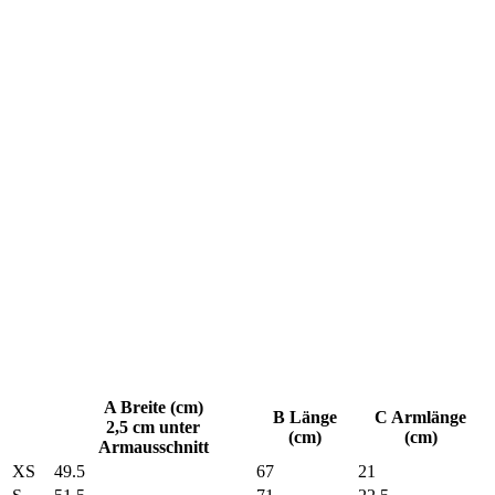
A Breite (cm)
B Länge
C Armlänge
2,5 cm unter
(cm)
(cm)
Armausschnitt
XS
49.5
67
21