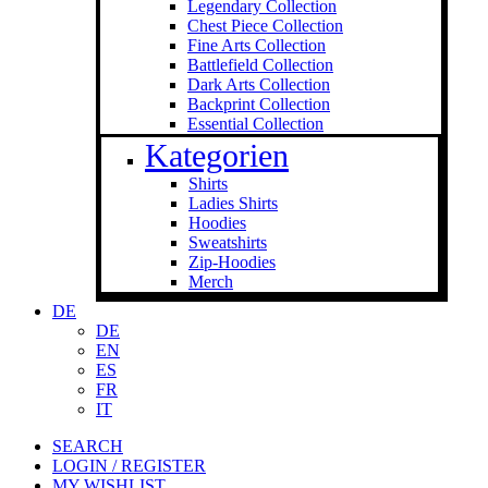
Legendary Collection
Chest Piece Collection
Fine Arts Collection
Battlefield Collection
Dark Arts Collection
Backprint Collection
Essential Collection
Kategorien
Shirts
Ladies Shirts
Hoodies
Sweat­shirts
Zip-Hoodies
Merch
DE
DE
EN
ES
FR
IT
SEARCH
LOGIN / REGISTER
MY WISHLIST