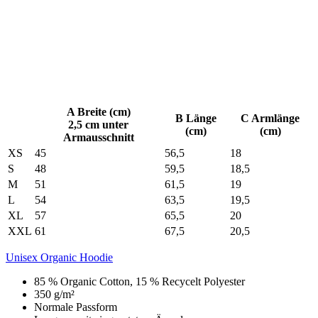
A Breite (cm)
B Länge
C Armlänge
2,5 cm unter
(cm)
(cm)
Armausschnitt
XS
45
56,5
18
S
48
59,5
18,5
M
51
61,5
19
L
54
63,5
19,5
XL
57
65,5
20
XXL
61
67,5
20,5
Unisex Organic Hoodie
85 % Organic Cotton, 15 % Recycelt Polyester
350 g/m²
Normale Passform