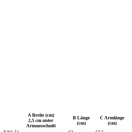
A Breite (cm)
B Länge
C Armlänge
2,5 cm unter
(cm)
(cm)
Armausschnitt