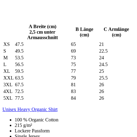
A Breite (cm)
B Länge
C Armlänge
2,5 cm unter
(cm)
(cm)
Armausschnitt
XS
47.5
65
21
S
49.5
69
22.5
M
53.5
73
24
L
56.5
75
24.5
XL
59.5
77
25
XXL
63.5
79
25.5
3XL
67.5
81
26
4XL
72.5
83
26
5XL
77.5
84
26
Unisex Heavy Organic Shirt
100 % Organic Cotton
215 g/m²
Lockere Passform
Single Jersey