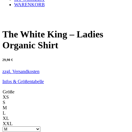
WARENKORB
The White King – Ladies
Organic Shirt
29,90
€
zzgl. Versandkosten
Infos & Größentabelle
Größe
XS
S
M
L
XL
XXL