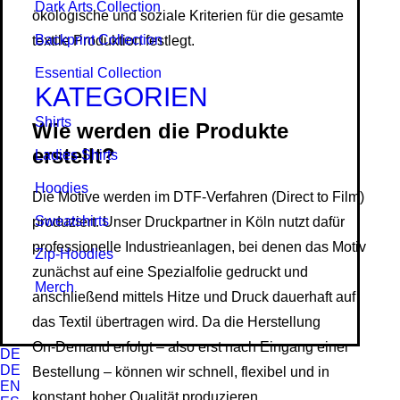
Dark Arts Collection
ökologische und soziale Kriterien für die gesamte
Backprint Collection
textile Produktion festlegt.
Essential Collection
KATEGORIEN
Shirts
Wie werden die Produkte
erstellt?
Ladies Shirts
Hoodies
Die Motive werden im DTF‑Verfahren (Direct to Film)
Sweat­shirts
produziert. Unser Druckpartner in Köln nutzt dafür
professionelle Industrieanlagen, bei denen das Motiv
Zip-Hoodies
zunächst auf eine Spezialfolie gedruckt und
Merch
anschließend mittels Hitze und Druck dauerhaft auf
das Textil übertragen wird. Da die Herstellung
On‑Demand erfolgt – also erst nach Eingang einer
DE
DE
Bestellung – können wir schnell, flexibel und in
EN
konstant hoher Qualität produzieren.