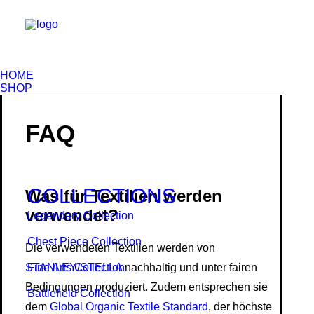
HOME
SHOP
FAQ
COLLECTIONS
Was für Textilien werden
verwendet?
Legendary Collection
Chest Piece Collection
Die verwendeten Textilien werden von
STANLEY/STELLA
Fine Arts Collection
nachhaltig und unter fairen
Bedingungen produziert. Zudem entsprechen sie
Battlefield Collection
dem
Global Organic Textile Standard
, der höchste