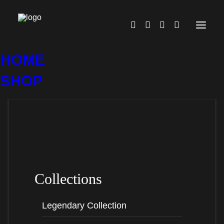
HOME
SHOP
KNIGHTSMAYFALL
WER STECKT EIGENTLICH
HINTER KNIGHTSMAYFALL?
Collections
Ich bin Joe, 1980 im schönen ländlichen Baden-
Württemberg geboren. Meine Leidenschaft für das
Fantasy/Mittelalter Genre hat schon in meiner
Legendary Collection
Kindheit mit „Robin Hood“ angefangen. Als ich dann
mit „Der Herr der Ringe“ in Berührung kam war ich