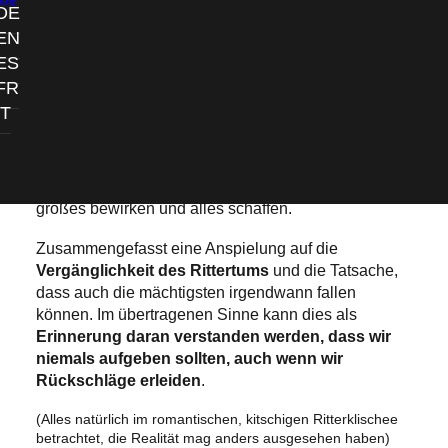
DE
das ja gezeigt. Zum anderen kann ein Ritter auch auf
DE
Abwege kommen und sich von seinen Tugenden
EN
abwenden. Auch dann „fällt“ meiner Ansicht nach ein
ES
Ritter.
FR
Es sind also mehrere Deutungen möglich und
IT
natürlich lässt sich das auch auf die moderne
übertragen. Ein bisschen mehr „ritterliche Tugenden“
würden der heutigen Gesellschaft gut tun und auch
eine „einfache“ Person kann durch gewisse Taten
großes bewirken und alles schaffen.
Zusammengefasst eine Anspielung auf die
Vergänglichkeit des Rittertums
und die Tatsache,
dass auch die mächtigsten irgendwann fallen
können. Im übertragenen Sinne kann dies als
Erinnerung daran verstanden werden, dass wir
niemals aufgeben sollten, auch wenn wir
Rückschläge erleiden
.
(Alles natürlich im romantischen, kitschigen Ritterklischee
betrachtet, die Realität mag anders ausgesehen haben)