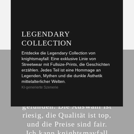
ALLE COLLECTIONS 
ENTDECKEN
LEGENDARY
COLLECTION
Entdecke die Legendary Collection von
knightsmayfall: Eine exklusive Linie von
Streetwear mit Fullsize-Prints, die Geschichten
"Als großer Mittelalter-
erzählen. Jedes Teil ist eine Hommage an
Legenden, Mythen und die dunkle Ästhetik
Fan habe ich bei
mittelalterlicher Welten.
knightsmayfall tolle
KI-generierte Szenerie
Merchandise-Artikel
gefunden. Die Auswahl ist
riesig, die Qualität ist top,
und die Preise sind fair.
Ich kann knightsmayfall