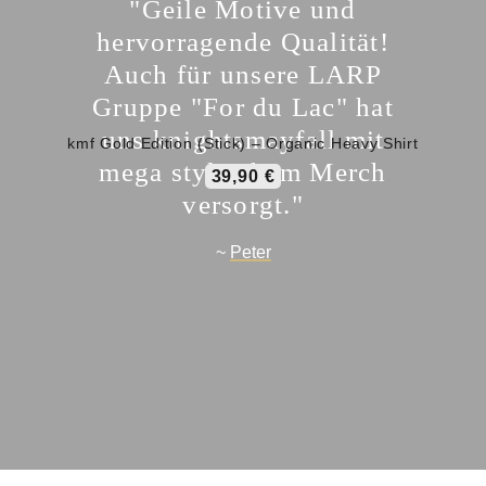
"Geile Motive und
hervorragende Qualität!
Auch für unsere LARP
Gruppe "For du Lac" hat
uns knightsmayfall mit
kmf Gold Edition (Stick) – Organic Heavy Shirt
mega stylischem Merch
39,90
€
versorgt."
~
Peter