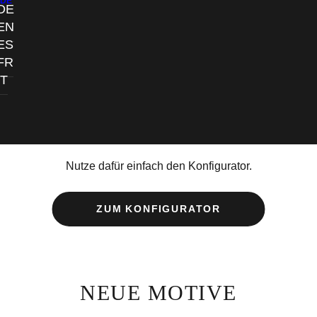
DE
DE
EN
ES
JETZT NEU!
FR
IT
FAST ALLE ARTIKEL
AUCH ALS BACKPRINT
ERHÄLTLICH
Nutze dafür einfach den Konfigurator.
ZUM KONFIGURATOR
NEUE MOTIVE