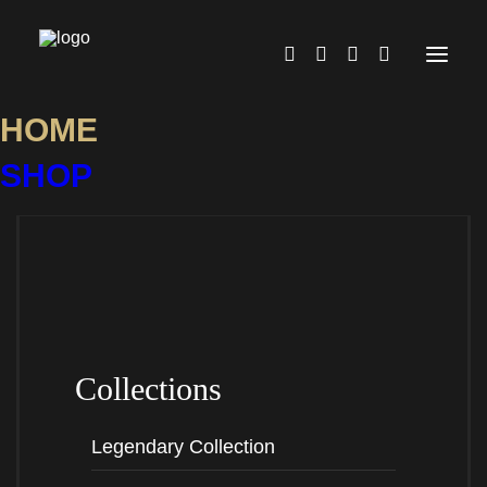
HOME
SHIRTS, HOODIES
SHOP
UND MEHR FÜR
MITTELALTER- UND
FANTASY-FANS.
Release Your Everyday Knight!
Collections
KI-generierte Szenerie
Legendary Collection