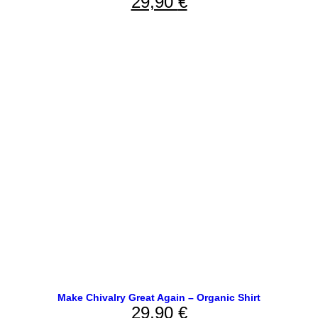
29,90
€
Make Chivalry Great Again – Organic Shirt
29,90
€