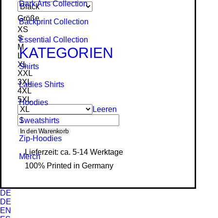
Dark Arts Collection
Größe
Backprint Collection
XS
S
Essential Collection
M
KATEGORIEN
L
XL
Shirts
XXL
3XL
Ladies Shirts
4XL
5XL
Hoodies
Leeren
Sweat­shirts
The
In den Warenkorb
Zip-Hoodies
Werewolf
Lieferzeit: ca. 5-14 Werktage
Merch
-
100% Printed in Germany
Organic
Shirt
DE
Menge
DE
EN