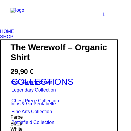
1
HOME
SHOP
The Werewolf – Organic
Shirt
29,90
€
COLLECTIONS
zzgl. Versandkosten
Legendary Collection
Chest Piece Collection
Infos & Größentabelle
Fine Arts Collection
Farbe
Battlefield Collection
Black
White