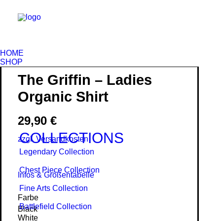
HOME
SHOP
The Griffin – Ladies
Organic Shirt
29,90
€
COLLECTIONS
zzgl. Versandkosten
Legendary Collection
Chest Piece Collection
Infos & Größentabelle
Fine Arts Collection
Farbe
Battlefield Collection
Black
White