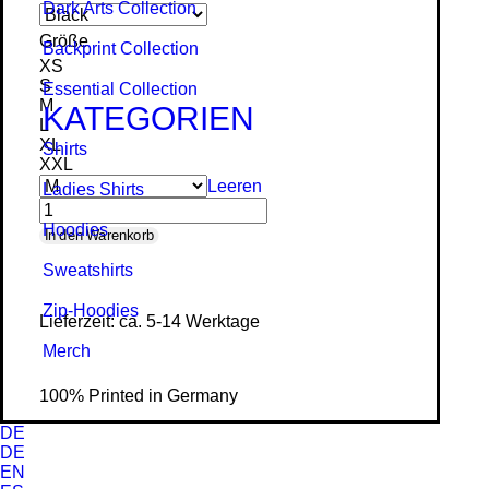
Dark Arts Collection
Größe
Backprint Collection
XS
S
Essential Collection
M
KATEGORIEN
L
XL
Shirts
XXL
Leeren
Ladies Shirts
Hoodies
The
In den Warenkorb
Griffin
Sweat­shirts
-
Zip-Hoodies
Lieferzeit: ca. 5-14 Werktage
Ladies
Merch
Organic
Shirt
100% Printed in Germany
Menge
DE
DE
EN