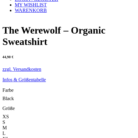
MY WISHLIST
WARENKORB
The Werewolf – Organic
Sweatshirt
44,90
€
zzgl. Versandkosten
Infos & Größentabelle
Farbe
Black
Größe
XS
S
M
L