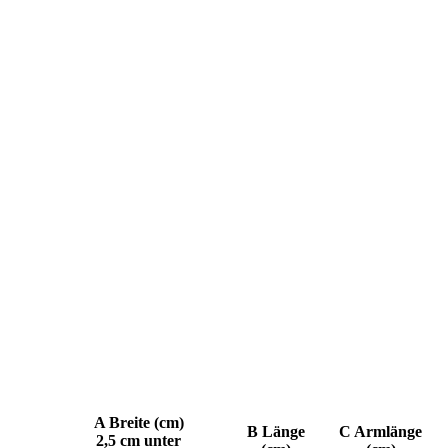
A Breite (cm)
B Länge
C Armlänge
2,5 cm unter