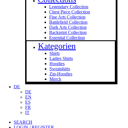
Legendary Collection
Chest Piece Collection
Fine Arts Collection
Battlefield Collection
Dark Arts Collection
Backprint Collection
Essential Collection
Kategorien
Shirts
Ladies Shirts
Hoodies
Sweat­shirts
Zip-Hoodies
Merch
DE
DE
EN
ES
FR
IT
SEARCH
LOGIN / REGISTER