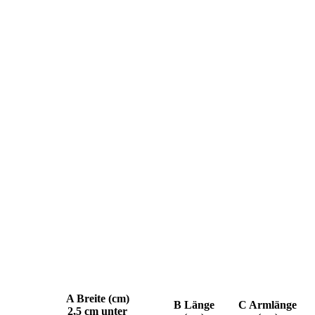
A Breite (cm)
B Länge
C Armlänge
2,5 cm unter