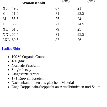
(cm)
(cm)
Armausschnitt
XS
49.5
67
21
S
51.5
71
22.5
M
55.5
75
24
L
58.5
77
24.5
XL
61.5
79
25
XXL
65.5
81
25.5
3XL
69.5
83
26
Ladies Shirt
100 % Organic Cotton
180 g/m²
Normale Passform
Single Jersey
Eingesetzte Ärmel
1×1 Ripp am Kragen
Nackenband innen aus gleichem Material
Enge Doppelnaht-Steppnaht an Ärmelbündchen und Saum