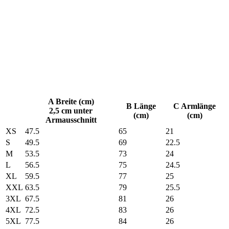
A Breite (cm)
B Länge
C Armlänge
2,5 cm unter
(cm)
(cm)
Armausschnitt
XS
47.5
65
21
S
49.5
69
22.5
M
53.5
73
24
L
56.5
75
24.5
XL
59.5
77
25
XXL
63.5
79
25.5
3XL
67.5
81
26
4XL
72.5
83
26
5XL
77.5
84
26