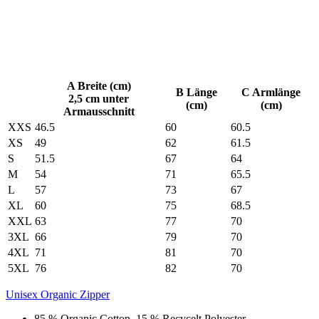
A Breite (cm)
B Länge
C Armlänge
2,5 cm unter
(cm)
(cm)
Armausschnitt
XXS
46.5
60
60.5
XS
49
62
61.5
S
51.5
67
64
M
54
71
65.5
L
57
73
67
XL
60
75
68.5
XXL
63
77
70
3XL
66
79
70
4XL
71
81
70
5XL
76
82
70
Unisex Organic Zipper
85 % Organic Cotton, 15 % Recycelt Polyester