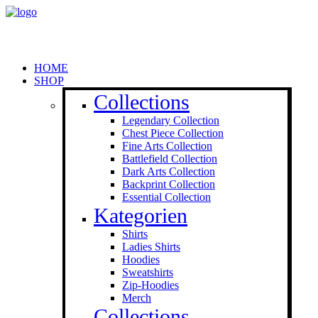
HOME
SHOP
Collections
Legendary Collection
Chest Piece Collection
Fine Arts Collection
Battlefield Collection
Dark Arts Collection
Backprint Collection
Essential Collection
Kategorien
Shirts
Ladies Shirts
Hoodies
Sweat­shirts
Zip-Hoodies
Merch
Collections