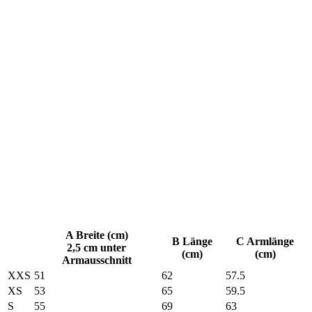
A Breite (cm)
B Länge
C Armlänge
2,5 cm unter
(cm)
(cm)
Armausschnitt
XXS
51
62
57.5
XS
53
65
59.5
S
55
69
63