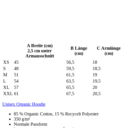
A Breite (cm)
B Länge
C Armlänge
2,5 cm unter
(cm)
(cm)
Armausschnitt
XS
45
56,5
18
S
48
59,5
18,5
M
51
61,5
19
L
54
63,5
19,5
XL
57
65,5
20
XXL
61
67,5
20,5
Unisex Organic Hoodie
85 % Organic Cotton, 15 % Recycelt Polyester
350 g/m²
Normale Passform