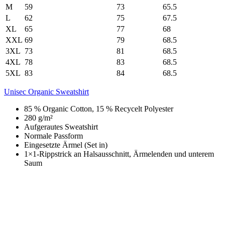
M
59
73
65.5
L
62
75
67.5
XL
65
77
68
XXL
69
79
68.5
3XL
73
81
68.5
4XL
78
83
68.5
5XL
83
84
68.5
Unisec Organic Sweatshirt
85 % Organic Cotton, 15 % Recycelt Polyester
280 g/m²
Aufgerautes Sweatshirt
Normale Passform
Eingesetzte Ärmel (Set in)
1×1-Rippstrick an Halsausschnitt, Ärmelenden und unterem
Saum