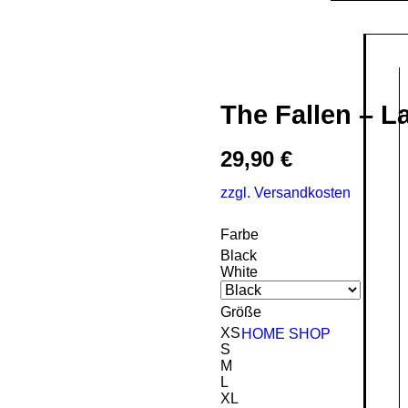
The Fallen – L
29,90
€
zzgl. Versandkosten
Farbe
Black
White
Größe
XS
HOME
SHOP
S
M
L
XL