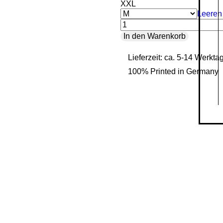
XXL
Leeren
The
In den Warenkorb
Fallen
Lieferzeit: ca. 5-14 Werkta
-
100% Printed in Germany
Ladies
Organic
Shirt
Menge