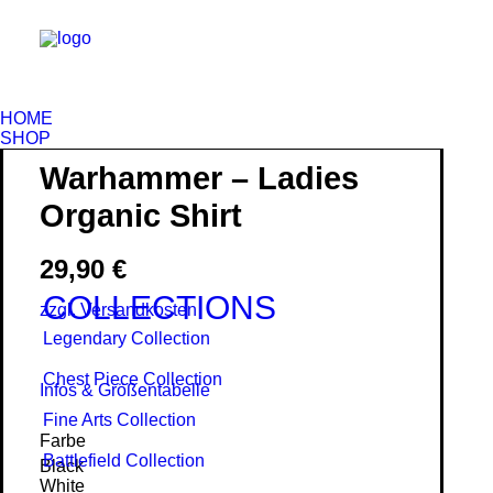
HOME
SHOP
Warhammer – Ladies
Organic Shirt
29,90
€
COLLECTIONS
zzgl. Versandkosten
Legendary Collection
Chest Piece Collection
Infos & Größentabelle
Fine Arts Collection
Farbe
Battlefield Collection
Black
White