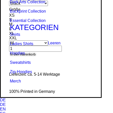
Dark Arts Collection
Größe
Backprint Collection
XS
S
Essential Collection
M
KATEGORIEN
L
XL
Shirts
XXL
Leeren
Ladies Shirts
Hoodies
Warhammer
In den Warenkorb
-
Sweat­shirts
Ladies
Zip-Hoodies
Lieferzeit: ca. 5-14 Werktage
Organic
Merch
Shirt
Menge
100% Printed in Germany
DE
DE
EN