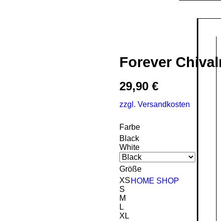
Forever Chival
29,90
€
zzgl. Versandkosten
Farbe
Black
White
Größe
XS
HOME
SHOP
S
M
L
XL