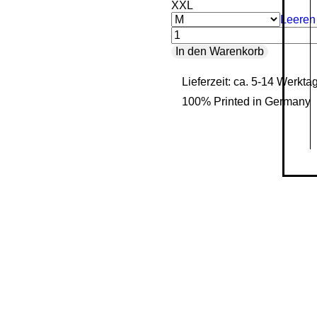
XXL
Leeren
Forever
In den Warenkorb
Chivalrous
Lieferzeit: ca. 5-14 Werkta
-
100% Printed in Germany
Ladies
Organic
Shirt
Menge