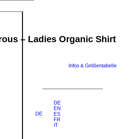
rous – Ladies Organic Shirt
COLLECTIONS
KATEGORIEN
Infos & Größentabelle
Legendary
Shirts
Chest
Ladies
Collection
Piece
Shirts
Collection
DE
Hoodies
Sweat­
EN
Fine Arts
Battlefield
shirts
DE
ES
Collection
Collection
FR
Zip-
Merch
IT
Dark Arts
Hoodies
Backprint
Collection
Collection