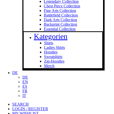
Legendary Collection
Chest Piece Collection
Fine Arts Collection
Battlefield Collection
Dark Arts Collection
Backprint Collection
Essential Collection
Kategorien
Shirts
Ladies Shirts
Hoodies
Sweat­shirts
Zip-Hoodies
Merch
DE
DE
EN
ES
FR
IT
SEARCH
LOGIN / REGISTER
MY WISHLIST