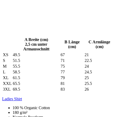
A Breite (cm)
B Länge
C Armlänge
2,5 cm unter
(cm)
(cm)
Armausschnitt
XS
49.5
67
21
S
51.5
71
22.5
M
55.5
75
24
L
58.5
77
24.5
XL
61.5
79
25
XXL
65.5
81
25.5
3XL
69.5
83
26
Ladies Shirt
100 % Organic Cotton
180 g/m²