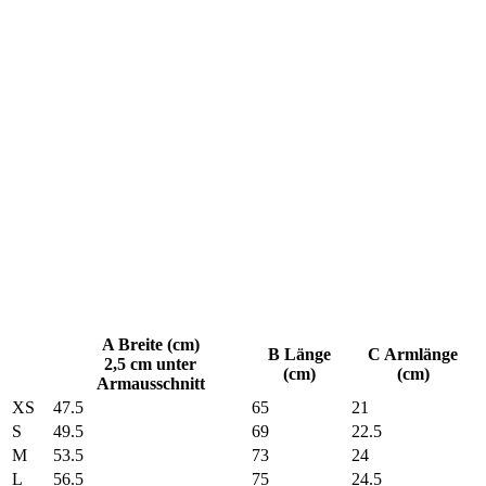
A Breite (cm)
B Länge
C Armlänge
2,5 cm unter
(cm)
(cm)
Armausschnitt
XS
47.5
65
21
S
49.5
69
22.5
M
53.5
73
24
L
56.5
75
24.5