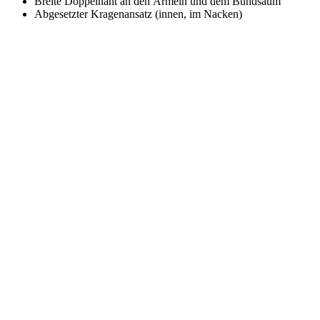
Breite Doppelnaht an den Ärmeln und dem Bundsaum
Abgesetzter Kragenansatz (innen, im Nacken)