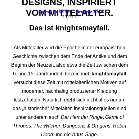
DESIGNS, INSPIRIERT
VOM MITTELALTER.
Destroy Fascism – Organic Shirt
29,90
€
Das ist knightsmayfall.
Als Mittelalter wird die Epoche in der europäischen
Geschichte zwischen dem Ende der Antike und dem
Beginn der Neuzeit, also etwa die Zeit zwischen dem
6. und 15. Jahrhundert, bezeichnet.
knightsmayfall
versucht diese Zeit mit mittelalterlichen Motiven auf
moderner, nachhaltig produzierter Kleidung
festzuhalten. Natürlich dreht sich nicht alles nur um
das „historische“ Mittelalter. Inspirationsquellen sind
unter anderem auch
Der Herr der Ringe
,
Game of
Thrones
,
The Witcher
,
Dungeons & Dragons
,
Robin
Hood
und die
Artus-Sage
.