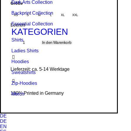
Dark Arts Collection
Größe
Backprint Collection
XS
S
M
L
XL
XXL
Essential Collection
Leeren
KATEGORIEN
For
Shirts
In den Warenkorb
du
Ladies Shirts
Lac
II
Hoodies
-
Lieferzeit: ca. 5-14 Werktage
Sweat­shirts
Ladies
Organic
Zip-Hoodies
Shirt
100% Printed in Germany
Merch
Menge
DE
DE
EN