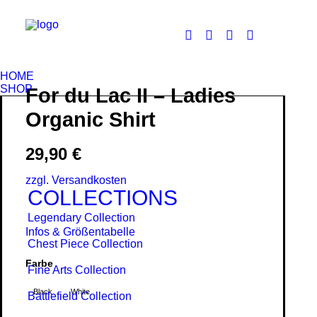
HOME
SHOP
For du Lac II – Ladies
Organic Shirt
29,90
€
zzgl. Versandkosten
COLLECTIONS
Legendary Collection
Infos & Größentabelle
Chest Piece Collection
Farbe
Fine Arts Collection
Black
White
Battlefield Collection