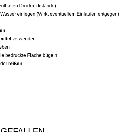
enthalten Druckrückstände)
s Wasser einlegen (Wirkt eventuellem Einlaufen entgegen)
hen
ittel
verwenden
eben
die bedruckte Fläche bügeln
der
reißen
 GEFALLEN