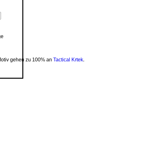
Essential
Collection
ge
Motiv gehen zu 100% an
Tactical Krtek
.