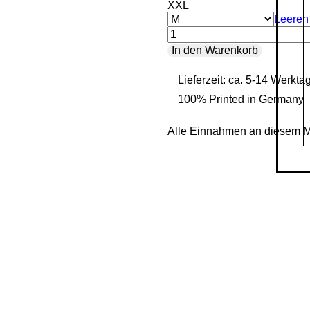
XXL
Leeren
Krtek
In den Warenkorb
-
Lieferzeit: ca. 5-14 Werkta
Ladies
100% Printed in Germany
Organic
Shirt
Alle Einnahmen an diesem 
Menge