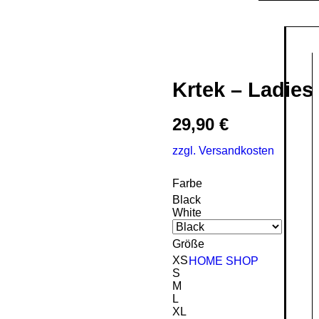
Krtek – Ladies
29,90
€
zzgl. Versandkosten
Farbe
Black
White
Größe
XS
HOME
SHOP
S
M
L
XL