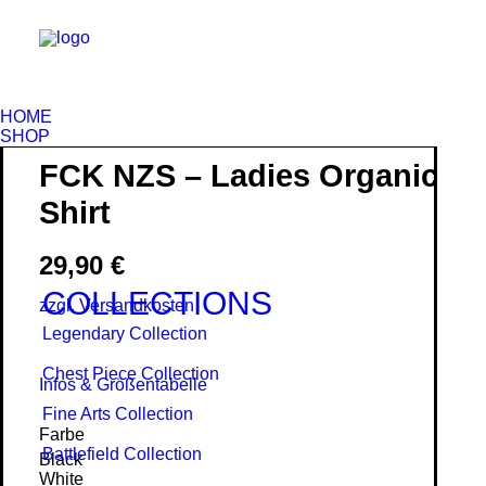
HOME
SHOP
FCK NZS – Ladies Organic
Shirt
29,90
€
COLLECTIONS
zzgl. Versandkosten
Legendary Collection
Chest Piece Collection
Infos & Größentabelle
Fine Arts Collection
Farbe
Battlefield Collection
Black
White