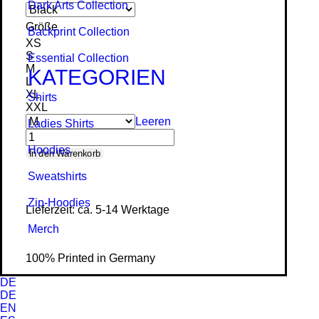
Dark Arts Collection
Größe
Backprint Collection
XS
S
Essential Collection
M
KATEGORIEN
L
XL
Shirts
XXL
Leeren
Ladies Shirts
Hoodies
FCK
In den Warenkorb
NZS
Sweat­shirts
-
Zip-Hoodies
Lieferzeit: ca. 5-14 Werktage
Ladies
Merch
Organic
Shirt
100% Printed in Germany
Menge
DE
DE
EN