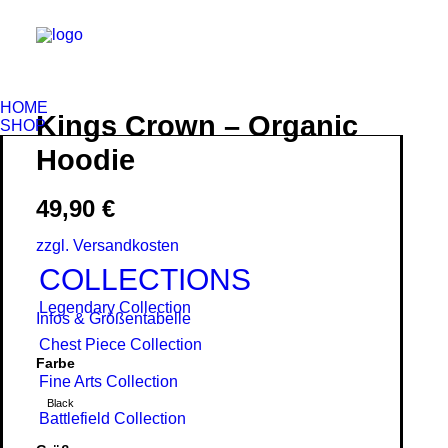
HOME
Kings Crown – Organic
SHOP
Hoodie
49,90
€
zzgl. Versandkosten
COLLECTIONS
Legendary Collection
Infos & Größentabelle
Chest Piece Collection
Farbe
Fine Arts Collection
Black
Battlefield Collection