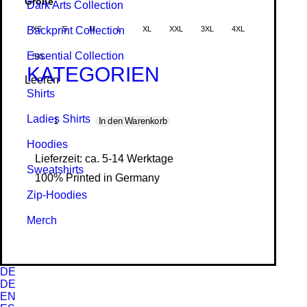
Größe
Dark Arts Collection
Backprint Collection
XS
S
M
L
XL
XXL
3XL
4XL
Essential Collection
5XL
KATEGORIEN
Leeren
Shirts
Kings
Ladies Shirts
In den Warenkorb
Crown
Hoodies
-
Lieferzeit: ca. 5-14 Werktage
Organic
Sweat­shirts
100% Printed in Germany
Hoodie
Zip-Hoodies
Menge
Merch
DE
DE
EN