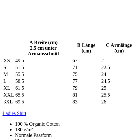
A Breite (cm)
B Länge
C Armlänge
2,5 cm unter
(cm)
(cm)
Armausschnitt
XS
49.5
67
21
S
51.5
71
22.5
M
55.5
75
24
L
58.5
77
24.5
XL
61.5
79
25
XXL
65.5
81
25.5
3XL
69.5
83
26
Ladies Shirt
100 % Organic Cotton
180 g/m²
Normale Passform