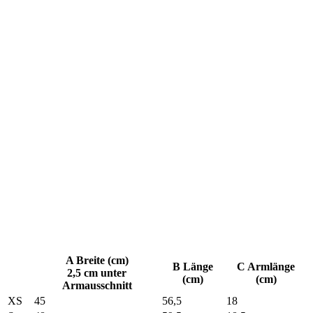
A Breite (cm)
B Länge
C Armlänge
2,5 cm unter
(cm)
(cm)
Armausschnitt
XS
45
56,5
18