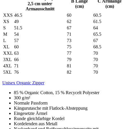
B Länge
C Armlänge
2,5 cm unter
(cm)
(cm)
Armausschnitt
XXS
46.5
60
60.5
XS
49
62
61.5
S
51.5
67
64
M
54
71
65.5
L
57
73
67
XL
60
75
68.5
XXL
63
77
70
3XL
66
79
70
4XL
71
81
70
5XL
76
82
70
Unisex Organic Zipper
85 % Organic Cotton, 15 % Recycelt Polyester
300 g/m²
Normale Passform
Kängurutasche mit Flatlock-Absteppung
Eingesetzte Ärmel
Runde gleichfarbige Kordel
Kordelenden aus Metall
Nackenband und Reißverschlussinnenseite mit