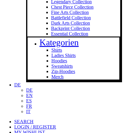
Legendary Collection
Chest Piece Collection
Fine Arts Collection
Battlefield Collection
Dark Arts Collection
Backprint Collection
Essential Collection
Kategorien
Shirts
Ladies Shirts
Hoodies
Sweat­shirts
Zip-Hoodies
Merch
DE
DE
EN
ES
FR
IT
SEARCH
LOGIN / REGISTER
MY WISHLIST