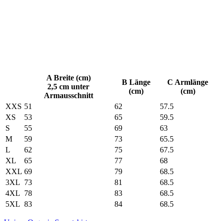
A Breite (cm)
B Länge
C Armlänge
2,5 cm unter
(cm)
(cm)
Armausschnitt
XXS
51
62
57.5
XS
53
65
59.5
S
55
69
63
M
59
73
65.5
L
62
75
67.5
XL
65
77
68
XXL
69
79
68.5
3XL
73
81
68.5
4XL
78
83
68.5
5XL
83
84
68.5