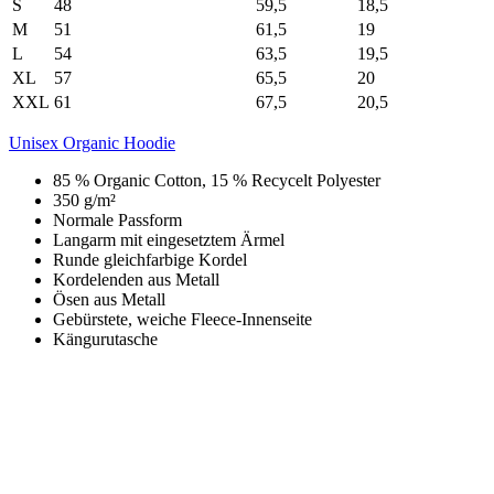
S
48
59,5
18,5
M
51
61,5
19
L
54
63,5
19,5
XL
57
65,5
20
XXL
61
67,5
20,5
Unisex Organic Hoodie
85 % Organic Cotton, 15 % Recycelt Polyester
350 g/m²
Normale Passform
Langarm mit eingesetztem Ärmel
Runde gleichfarbige Kordel
Kordelenden aus Metall
Ösen aus Metall
Gebürstete, weiche Fleece-Innenseite
Kängurutasche