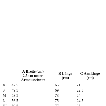
A Breite (cm)
B Länge
C Armlänge
2,5 cm unter
(cm)
(cm)
Armausschnitt
XS
47.5
65
21
S
49.5
69
22.5
M
53.5
73
24
L
56.5
75
24.5
XL
59.5
77
25