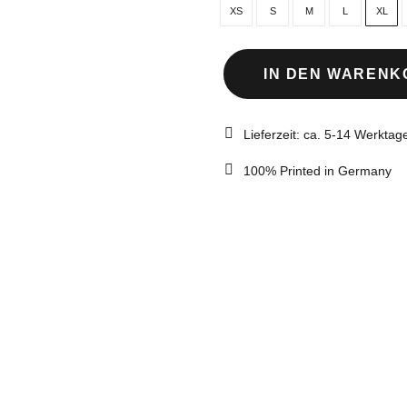
XS
S
M
L
XL
IN DEN WARENK
Today's
Empires,
Lieferzeit: ca. 5-14 Werktag
Tomorrow's
Ashes
100% Printed in Germany
-
Organic
Sweatshirt
Menge