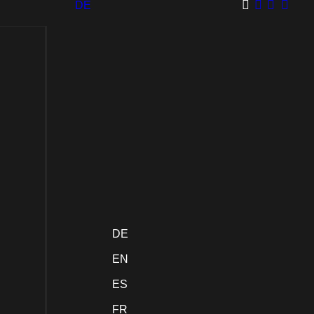
DE
Collections
Kategorien
Legendary
Shirts
Chest
Ladies
Collection
Piece
Shirts
DE
Collection
EN
Hoodies
Sweat­
Fine Arts
Battlefield
shirts
ES
Collection
Collection
FR