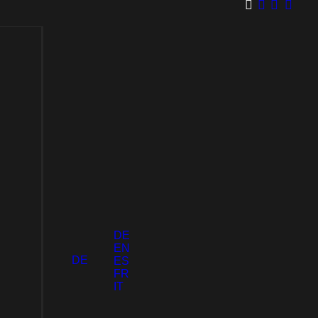
 Organic Shirt
COLLECTIONS
KATEGORIEN
Infos & Größentabelle
Legendary
Shirts
Chest
Ladies
Collection
Piece
Shirts
Collection
DE
Hoodies
Sweat­
EN
Fine Arts
Battlefield
shirts
DE
ES
Collection
Collection
FR
Zip-
Merch
IT
Dark Arts
Hoodies
Backprint
Collection
Collection