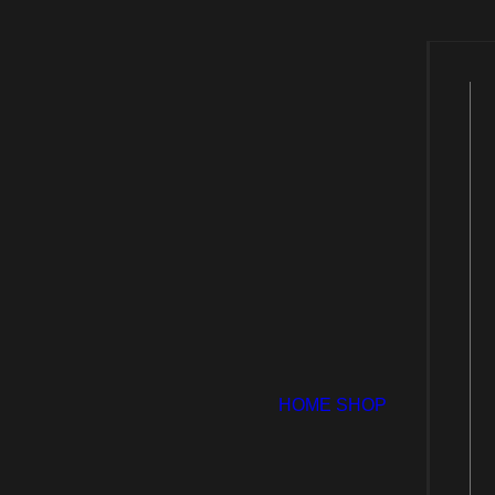
Runners –
29,90
€
zzgl. Versandkosten
Farbe
Black
Red
Spectra Yellow
HOME
SHOP
Größe