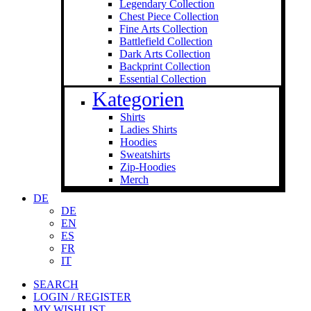
Legendary Collection
Chest Piece Collection
Fine Arts Collection
Battlefield Collection
Dark Arts Collection
Backprint Collection
Essential Collection
Kategorien
Shirts
Ladies Shirts
Hoodies
Sweat­shirts
Zip-Hoodies
Merch
DE
DE
EN
ES
FR
IT
SEARCH
LOGIN / REGISTER
MY WISHLIST