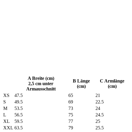
A Breite (cm)
B Länge
C Armlänge
2,5 cm unter
(cm)
(cm)
Armausschnitt
XS
47.5
65
21
S
49.5
69
22.5
M
53.5
73
24
L
56.5
75
24.5
XL
59.5
77
25
XXL
63.5
79
25.5