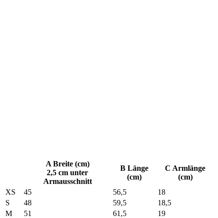
A Breite (cm)
B Länge
C Armlänge
2,5 cm unter
(cm)
(cm)
Armausschnitt
XS
45
56,5
18
S
48
59,5
18,5
M
51
61,5
19