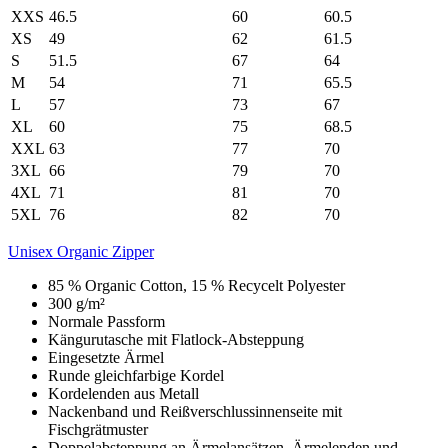
XXS
46.5
60
60.5
XS
49
62
61.5
S
51.5
67
64
M
54
71
65.5
L
57
73
67
XL
60
75
68.5
XXL
63
77
70
3XL
66
79
70
4XL
71
81
70
5XL
76
82
70
Unisex Organic Zipper
85 % Organic Cotton, 15 % Recycelt Polyester
300 g/m²
Normale Passform
Kängurutasche mit Flatlock-Absteppung
Eingesetzte Ärmel
Runde gleichfarbige Kordel
Kordelenden aus Metall
Nackenband und Reißverschlussinnenseite mit
Fischgrätmuster
Doppelabsteppung an Ärmelansätzen, Ärmelenden und