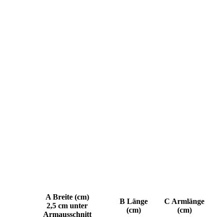
A Breite (cm)
B Länge
C Armlänge
2,5 cm unter
(cm)
(cm)
Armausschnitt