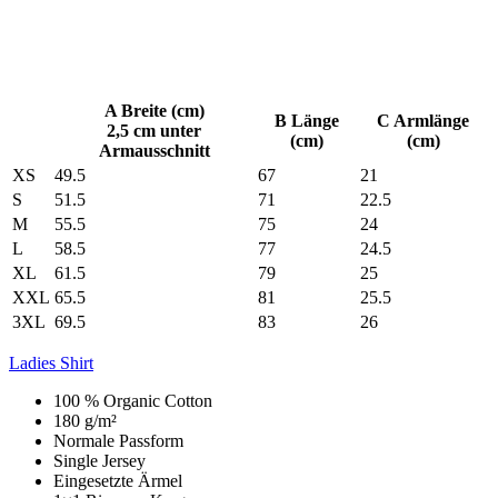
A Breite (cm)
B Länge
C Armlänge
2,5 cm unter
(cm)
(cm)
Armausschnitt
XS
49.5
67
21
S
51.5
71
22.5
M
55.5
75
24
L
58.5
77
24.5
XL
61.5
79
25
XXL
65.5
81
25.5
3XL
69.5
83
26
Ladies Shirt
100 % Organic Cotton
180 g/m²
Normale Passform
Single Jersey
Eingesetzte Ärmel