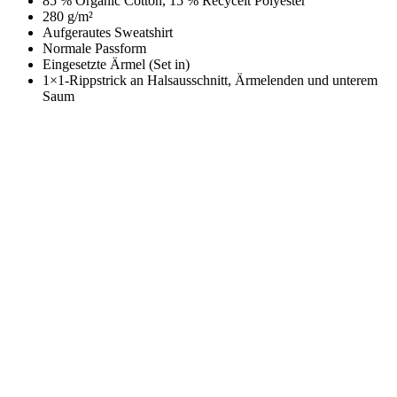
85 % Organic Cotton, 15 % Recycelt Polyester
280 g/m²
Aufgerautes Sweatshirt
Normale Passform
Eingesetzte Ärmel (Set in)
1×1-Rippstrick an Halsausschnitt, Ärmelenden und unterem
Saum