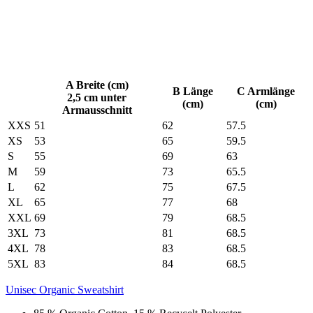
A Breite (cm)
B Länge
C Armlänge
2,5 cm unter
(cm)
(cm)
Armausschnitt
XXS
51
62
57.5
XS
53
65
59.5
S
55
69
63
M
59
73
65.5
L
62
75
67.5
XL
65
77
68
XXL
69
79
68.5
3XL
73
81
68.5
4XL
78
83
68.5
5XL
83
84
68.5
Unisec Organic Sweatshirt