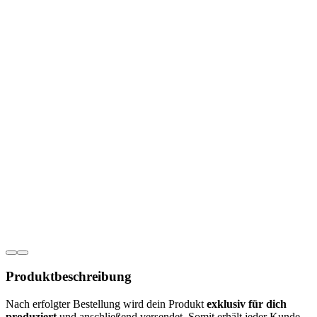
Produkt­­beschreibung
Nach erfolgter Bestellung wird dein Produkt
exklusiv für dich
produziert
und anschließend versendet. Somit erhält jeder Kunde