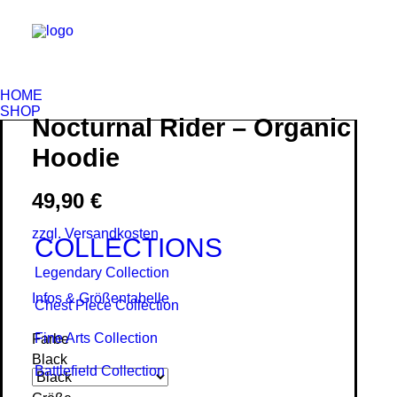
HOME
SHOP
Nocturnal Rider – Organic
Hoodie
49,90
€
zzgl. Versandkosten
COLLECTIONS
Legendary Collection
Infos & Größentabelle
Chest Piece Collection
Fine Arts Collection
Farbe
Black
Battlefield Collection