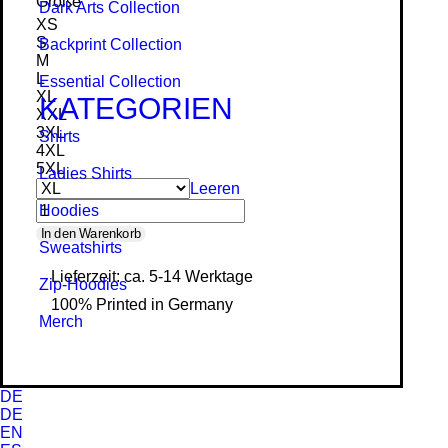
Größe
Dark Arts Collection
XS
S
Backprint Collection
M
L
Essential Collection
XL
KATEGORIEN
XXL
3XL
Shirts
4XL
5XL
Ladies Shirts
Leeren
Hoodies
Nocturnal
In den Warenkorb
Sweat­shirts
Rider
Lieferzeit: ca. 5-14 Werktage
Zip-Hoodies
-
100% Printed in Germany
Organic
Merch
Hoodie
Menge
DE
DE
EN