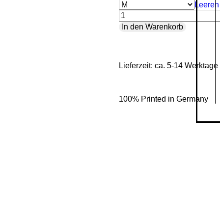
Leeren
Holy
In den Warenkorb
-
Ladies
Lieferzeit: ca. 5-14 Werktage
Organic
Shirt
Menge
100% Printed in Germany