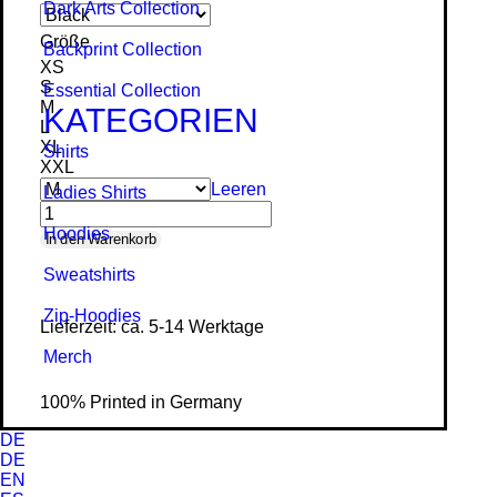
Dark Arts Collection
Größe
Backprint Collection
XS
S
Essential Collection
M
KATEGORIEN
L
XL
Shirts
XXL
Leeren
Ladies Shirts
Hoodies
Great
In den Warenkorb
Day
Sweat­shirts
-
Zip-Hoodies
Lieferzeit: ca. 5-14 Werktage
Ladies
Merch
Organic
Shirt
100% Printed in Germany
Menge
DE
DE
EN