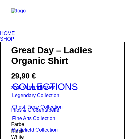
HOME
SHOP
Great Day – Ladies
Organic Shirt
29,90
€
COLLECTIONS
zzgl. Versandkosten
Legendary Collection
Chest Piece Collection
Infos & Größentabelle
Fine Arts Collection
Farbe
Battlefield Collection
Black
White