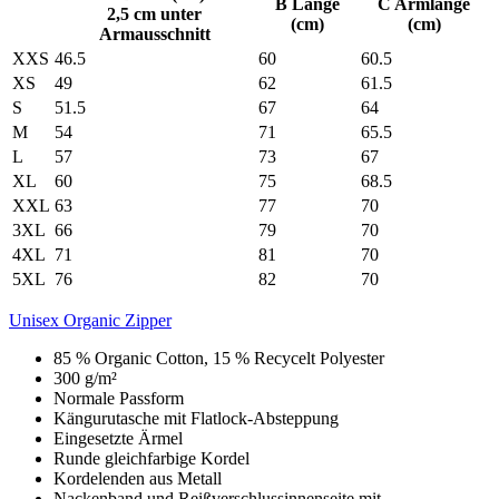
B Länge
C Armlänge
2,5 cm unter
(cm)
(cm)
Armausschnitt
XXS
46.5
60
60.5
XS
49
62
61.5
S
51.5
67
64
M
54
71
65.5
L
57
73
67
XL
60
75
68.5
XXL
63
77
70
3XL
66
79
70
4XL
71
81
70
5XL
76
82
70
Unisex Organic Zipper
85 % Organic Cotton, 15 % Recycelt Polyester
300 g/m²
Normale Passform
Kängurutasche mit Flatlock-Absteppung
Eingesetzte Ärmel
Runde gleichfarbige Kordel
Kordelenden aus Metall
Nackenband und Reißverschlussinnenseite mit