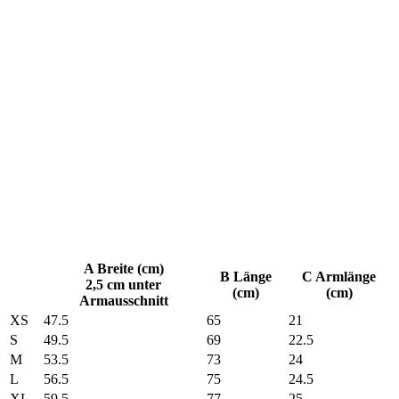
A Breite (cm)
B Länge
C Armlänge
2,5 cm unter
(cm)
(cm)
Armausschnitt
XS
47.5
65
21
S
49.5
69
22.5
M
53.5
73
24
L
56.5
75
24.5
XL
59.5
77
25