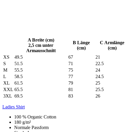
A Breite (cm)
B Länge
C Armlänge
2,5 cm unter
(cm)
(cm)
Armausschnitt
XS
49.5
67
21
S
51.5
71
22.5
M
55.5
75
24
L
58.5
77
24.5
XL
61.5
79
25
XXL
65.5
81
25.5
3XL
69.5
83
26
Ladies Shirt
100 % Organic Cotton
180 g/m²
Normale Passform