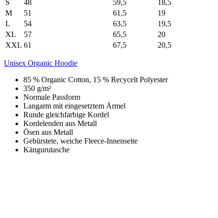
S
48
59,5
18,5
M
51
61,5
19
L
54
63,5
19,5
XL
57
65,5
20
XXL
61
67,5
20,5
Unisex Organic Hoodie
85 % Organic Cotton, 15 % Recycelt Polyester
350 g/m²
Normale Passform
Langarm mit eingesetztem Ärmel
Runde gleichfarbige Kordel
Kordelenden aus Metall
Ösen aus Metall
Gebürstete, weiche Fleece-Innenseite
Kängurutasche