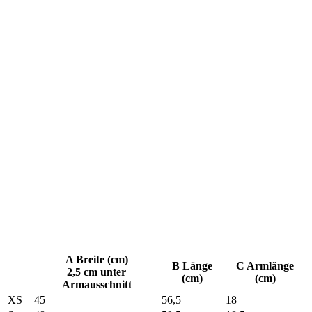
A Breite (cm)
B Länge
C Armlänge
2,5 cm unter
(cm)
(cm)
Armausschnitt
XS
45
56,5
18