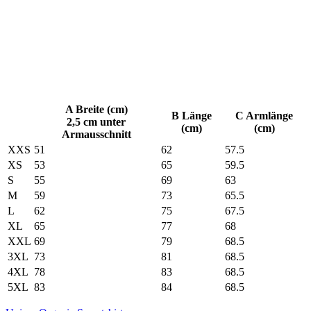
A Breite (cm)
B Länge
C Armlänge
2,5 cm unter
(cm)
(cm)
Armausschnitt
XXS
51
62
57.5
XS
53
65
59.5
S
55
69
63
M
59
73
65.5
L
62
75
67.5
XL
65
77
68
XXL
69
79
68.5
3XL
73
81
68.5
4XL
78
83
68.5
5XL
83
84
68.5