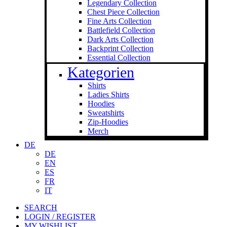
Legendary Collection
Chest Piece Collection
Fine Arts Collection
Battlefield Collection
Dark Arts Collection
Backprint Collection
Essential Collection
Kategorien
Shirts
Ladies Shirts
Hoodies
Sweat­shirts
Zip-Hoodies
Merch
DE
DE
EN
ES
FR
IT
SEARCH
LOGIN / REGISTER
MY WISHLIST