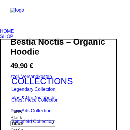
HOME
SHOP
Bestia Noctis – Organic
Hoodie
49,90
€
zzgl. Versandkosten
COLLECTIONS
Legendary Collection
Infos & Größentabelle
Chest Piece Collection
Fine Arts Collection
Farbe
Black
Battlefield Collection