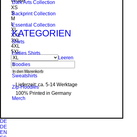
Größe
Dark Arts Collection
XS
S
Backprint Collection
M
L
Essential Collection
XL
KATEGORIEN
XXL
3XL
Shirts
4XL
5XL
Ladies Shirts
Leeren
Hoodies
Bestia
In den Warenkorb
Sweat­shirts
Noctis
Lieferzeit: ca. 5-14 Werktage
Zip-Hoodies
-
100% Printed in Germany
Organic
Merch
Hoodie
Menge
DE
DE
EN