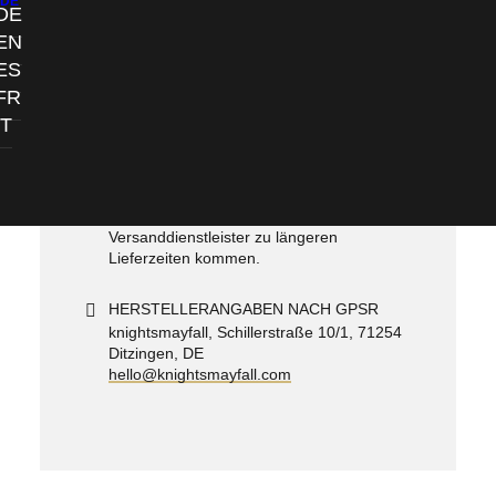
DE
DE
EN
PRODUKTIONSZEITEN
ES
Ungefähr
2-10 Werktage
(MO-FR), je nach
FR
Verfügbarkeit der Rohware.
IT
LIEFERZEITEN
Durchschnittlich
1-4 Werktage
innerhalb
Deutschlands. Ins EU-Ausland und das
restliche Ausland kann es durch den
Versanddienstleister zu längeren
Lieferzeiten kommen.
HERSTELLERANGABEN NACH GPSR
knightsmayfall, Schillerstraße 10/1, 71254
Ditzingen, DE
hello@knightsmayfall.com