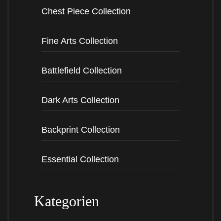
5XL
Chest Piece Collection
Farbe
Fine Arts Collection
Black
White
Battlefield Collection
Battle
of
IN DEN WARENKORB
the
Dark Arts Collection
Foot
Lieferzeit: ca. 5-14 Werktage
Soldiers
Backprint Collection
-
100% Printed in Germany
Organic
Essential Collection
Shirt
Menge
Kategorien