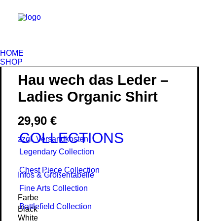
HOME
SHOP
Hau wech das Leder –
Ladies Organic Shirt
29,90
€
COLLECTIONS
zzgl. Versandkosten
Legendary Collection
Chest Piece Collection
Infos & Größentabelle
Fine Arts Collection
Farbe
Battlefield Collection
Black
White