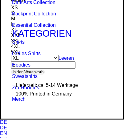
Größe
Dark Arts Collection
XS
S
Backprint Collection
M
L
Essential Collection
XL
KATEGORIEN
XXL
3XL
Shirts
4XL
5XL
Ladies Shirts
Leeren
Hoodies
Essential
In den Warenkorb
Sweat­shirts
-
Lieferzeit: ca. 5-14 Werktage
Zip-Hoodies
Organic
100% Printed in Germany
Sweatshirt
Merch
Menge
DE
DE
EN