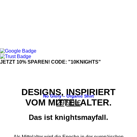
JETZT 10% SPAREN! CODE: "10KNIGHTS"
DESIGNS, INSPIRIERT
No Glory – Organic Shirt
VOM MITTELALTER.
29,90
€
Das ist knightsmayfall.
Als Mittelalter wird die Epoche in der europäischen