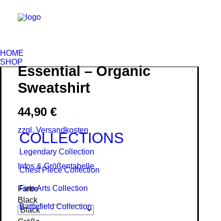
HOME
SHOP
Essential – Organic
Sweatshirt
44,90
€
zzgl. Versandkosten
COLLECTIONS
Legendary Collection
Infos & Größentabelle
Chest Piece Collection
Fine Arts Collection
Farbe
Black
Battlefield Collection