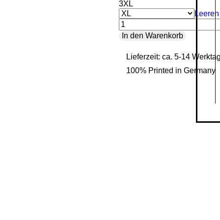
3XL
Leeren
Essential
In den Warenkorb
-
Lieferzeit: ca. 5-14 Werkta
Organic
100% Printed in Germany
Zipper
Menge