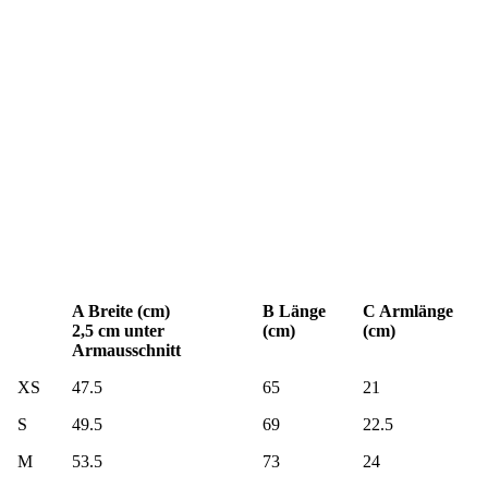
A Breite (cm)
B Länge
C Armlänge
2,5 cm unter
(cm)
(cm)
Armausschnitt
XS
47.5
65
21
S
49.5
69
22.5
M
53.5
73
24