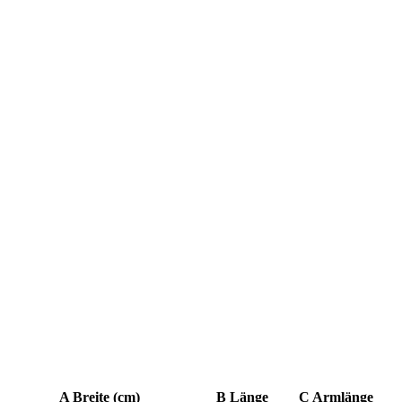
A Breite (cm)
B Länge
C Armlänge