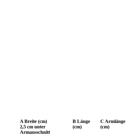
A Breite (cm)
B Länge
C Armlänge
2,5 cm unter
(cm)
(cm)
Armausschnitt