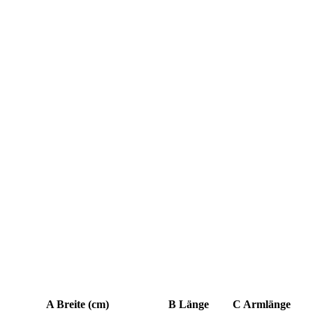
A Breite (cm)
B Länge
C Armlänge