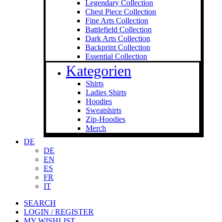
Legendary Collection
Chest Piece Collection
Fine Arts Collection
Battlefield Collection
Dark Arts Collection
Backprint Collection
Essential Collection
Kategorien
Shirts
Ladies Shirts
Hoodies
Sweat­shirts
Zip-Hoodies
Merch
DE
DE
EN
ES
FR
IT
SEARCH
LOGIN / REGISTER
MY WISHLIST