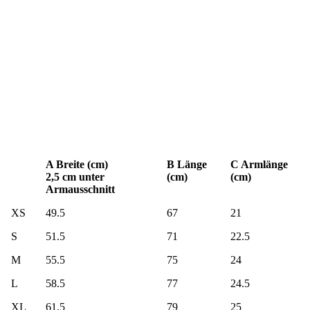
A Breite (cm)
B Länge
C Armlänge
2,5 cm unter
(cm)
(cm)
Armausschnitt
XS
49.5
67
21
S
51.5
71
22.5
M
55.5
75
24
L
58.5
77
24.5
XL
61.5
79
25