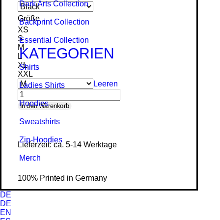
Dark Arts Collection
Größe
Backprint Collection
XS
S
Essential Collection
M
KATEGORIEN
L
XL
Shirts
XXL
Leeren
Ladies Shirts
Hoodies
Crossed
In den Warenkorb
-
Sweat­shirts
Ladies
Zip-Hoodies
Lieferzeit: ca. 5-14 Werktage
Organic
Merch
Shirt
Menge
100% Printed in Germany
DE
DE
EN