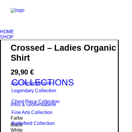
HOME
SHOP
Crossed – Ladies Organic
Shirt
29,90
€
COLLECTIONS
zzgl. Versandkosten
Legendary Collection
Chest Piece Collection
Infos & Größentabelle
Fine Arts Collection
Farbe
Battlefield Collection
Black
White